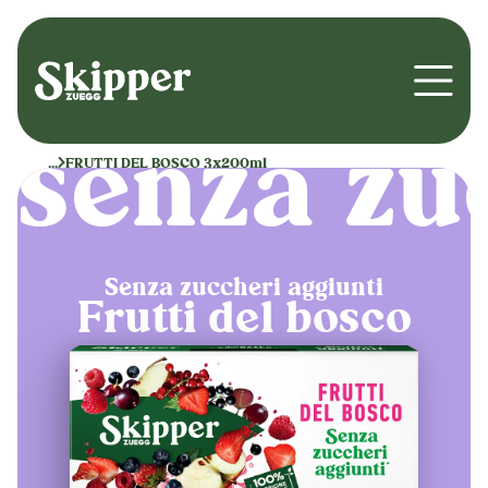
Open 
senza zu
...
FRUTTI DEL BOSCO 3x200ml
Senza zuccheri aggiunti
Frutti del bosco