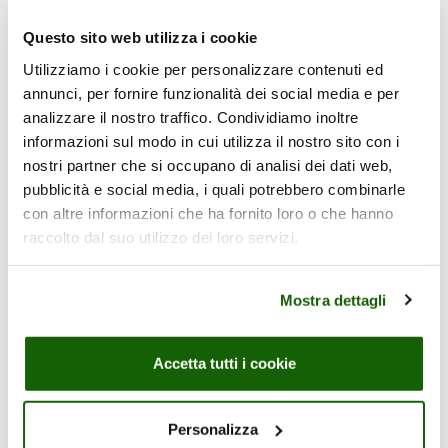
Un succo non da concentrato
Questo sito web utilizza i cookie
ottenuto spremendo arance
selezionate e nient'altro: un gusto
Utilizziamo i cookie per personalizzare contenuti ed
intenso per la tua morning routine!
annunci, per fornire funzionalità dei social media e per
100% di origine naturale.
analizzare il nostro traffico. Condividiamo inoltre
informazioni sul modo in cui utilizza il nostro sito con i
Ingredienti
nostri partner che si occupano di analisi dei dati web,
pubblicità e social media, i quali potrebbero combinarle
Valori nutrizionali medi per
con altre informazioni che ha fornito loro o che hanno
100 ml di prodotto
raccolto dal suo utilizzo dei loro servizi.
Mostra dettagli
 spremuta
Accetta tutti i cookie
Personalizza