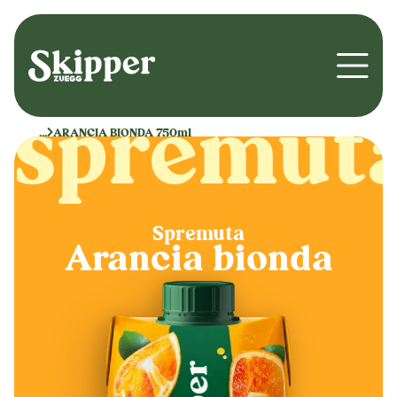
Open 
spremut
...
ARANCIA BIONDA 750ml
Spremuta
Arancia bionda