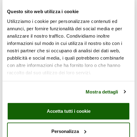
Fatto con ingredienti 100% di origine
Questo sito web utilizza i cookie
naturale, senza conservanti e
coloranti e con solo zuccheri della
Utilizziamo i cookie per personalizzare contenuti ed
frutta.
annunci, per fornire funzionalità dei social media e per
analizzare il nostro traffico. Condividiamo inoltre
informazioni sul modo in cui utilizza il nostro sito con i
Ingredienti
nostri partner che si occupano di analisi dei dati web,
pubblicità e social media, i quali potrebbero combinarle
Valori nutrizionali medi per
con altre informazioni che ha fornito loro o che hanno
100 ml di prodotto
raccolto dal suo utilizzo dei loro servizi.
Mostra dettagli
r bar bar
Accetta tutti i cookie
Personalizza