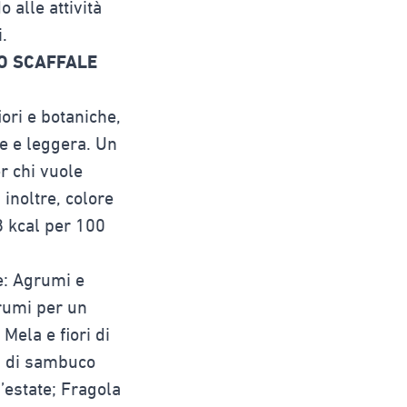
 alle attività
.
O SCAFFALE
ori e botaniche,
e e leggera. Un
r chi vuole
 inoltre, colore
8 kcal per 100
e: Agrumi e
grumi per un
Mela e fiori di
ri di sambuco
’estate; Fragola