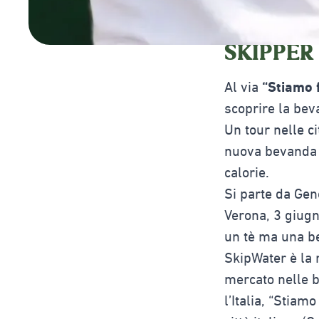
SKIPPER
Al via
“Stiamo 
scoprire la bev
Un tour nelle ci
nuova bevanda d
calorie.
Si parte da Gen
Verona, 3 giugn
un tè ma una be
SkipWater è la 
mercato nelle b
l’Italia, “Stiam