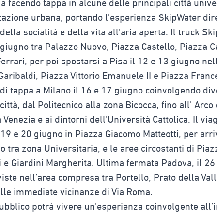
lia facendo tappa in alcune delle principali città unive
tazione urbana, portando l’esperienza SkipWater dir
ella socialità e della vita all’aria aperta. Il truck Sk
0 giugno tra Palazzo Nuovo, Piazza Castello, Piazza C
errari, per poi spostarsi a Pisa il 12 e 13 giugno nel
Garibaldi, Piazza Vittorio Emanuele II e Piazza Franc
indi tappa a Milano il 16 e 17 giugno coinvolgendo div
 città, dal Politecnico alla zona Bicocca, fino all’ Arco
a Venezia e ai dintorni dell’Università Cattolica. Il vi
l 19 e 20 giugno in Piazza Giacomo Matteotti, per arr
o tra zona Universitaria, e le aree circostanti di Piaz
 e Giardini Margherita. Ultima fermata Padova, il 26
viste nell’area compresa tra Portello, Prato della Val
elle immediate vicinanze di Via Roma.
 pubblico potrà vivere un’esperienza coinvolgente all’