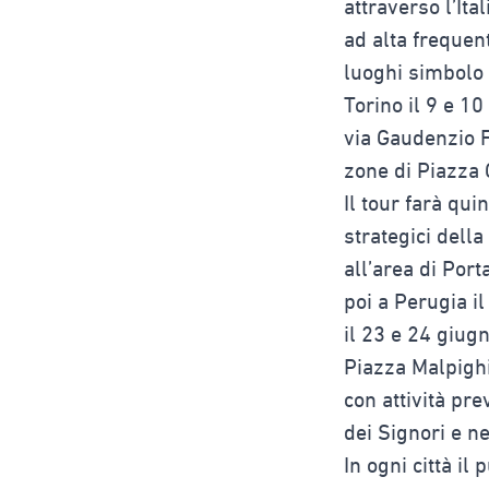
attraverso l’Ita
ad alta frequen
luoghi simbolo d
Torino il 9 e 1
via Gaudenzio F
zone di Piazza 
Il tour farà qu
strategici della
all’area di Port
poi a Perugia i
il 23 e 24 giugn
Piazza Malpighi
con attività pre
dei Signori e n
In ogni città il