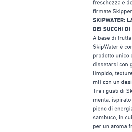
freschezza e de
firmate Skipper
SKIPWATER: L
DEI SUCCHI DI
A base di frutt
SkipWater è con
prodotto unico 
dissetarsi con g
limpido, textur
ml) con un desi
Tre i gusti di 
menta, ispirato
pieno di energia
sambuco, in cui
per un aroma fr