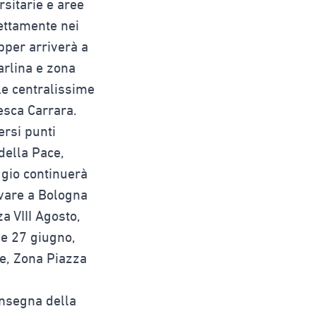
rsitarie e aree
ettamente nei
ipper arriverà a
arlina e zona
le centralissime
esca Carrara.
ersi punti
 della Pace,
aggio continuerà
ivare a Bologna
za VIII Agosto,
 e 27 giugno,
le, Zona Piazza
insegna della