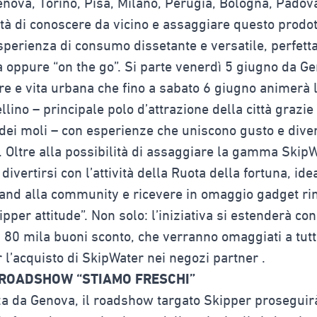
Genova, Torino, Pisa, Milano, Perugia, Bologna, Padova
lità di conoscere da vicino e assaggiare questo prodo
esperienza di consumo dissetante e versatile, perfett
oppure “on the go”. Si parte venerdì 5 giugno da G
are e vita urbana che fino a sabato 6 giugno animerà 
lino – principale polo d’attrazione della città grazie
 dei moli – con esperienze che uniscono gusto e div
. Oltre alla possibilità di assaggiare la gamma SkipWat
 divertirsi con l’attività della Ruota della fortuna, ide
rand alla community e ricevere in omaggio gadget rin
ipper attitude”. Non solo: l’iniziativa si estenderà c
 80 mila buoni sconto, che verranno omaggiati a tutti
 l’acquisto di SkipWater nei negozi partner .
 ROADSHOW “STIAMO FRESCHI”
a da Genova, il roadshow targato Skipper proseguirà