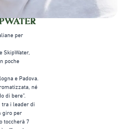
KIPWATER
aliane per
re SkipWater,
on poche
ologna e Padova.
romatizzata, né
o di bere”.
ra i leader di
 giro per
no toccherà 7