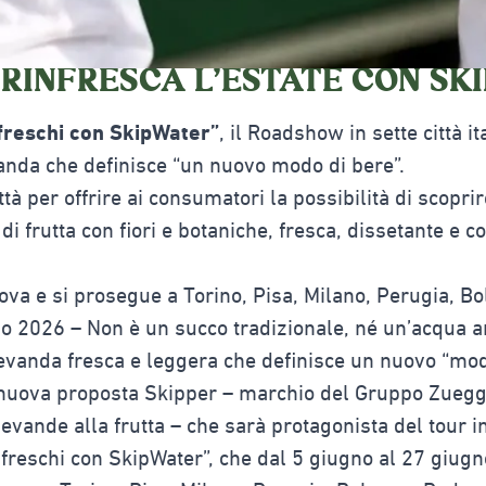
 RINFRESCA L’ESTATE CON S
freschi con SkipWater”
, il Roadshow in sette città it
anda che definisce “un nuovo modo di bere”.
ttà per offrire ai consumatori la possibilità di scopri
i frutta con fiori e botaniche, fresca, dissetante e c
ova e si prosegue a Torino, Pisa, Milano, Perugia, B
o 2026 – Non è un succo tradizionale, né un’acqua a
vanda fresca e leggera che definisce un nuovo “mod
nuova proposta Skipper – marchio del Gruppo Zuegg t
evande alla frutta – che sarà protagonista del tour in
o freschi con SkipWater”, che dal 5 giugno al 27 giug