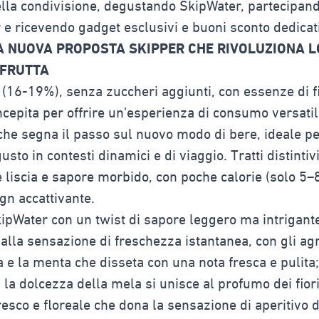
lla condivisione, degustando SkipWater, partecipando
 e ricevendo gadget esclusivi e buoni sconto dedicati
A NUOVA PROPOSTA SKIPPER CHE RIVOLUZIONA L
 FRUTTA
a (16-19%), senza zuccheri aggiunti, con essenze di fi
cepita per offrire un’esperienza di consumo versatil
che segna il passo sul nuovo modo di bere, ideale pe
usto in contesti dinamici e di viaggio. Tratti distintivi
e liscia e sapore morbido, con poche calorie (solo 5–
gn accattivante.
SkipWater con un twist di sapore leggero ma intrigant
 alla sensazione di freschezza istantanea, con gli a
 e la menta che disseta con una nota fresca e pulita; 
 la dolcezza della mela si unisce al profumo dei fio
esco e floreale che dona la sensazione di aperitivo d