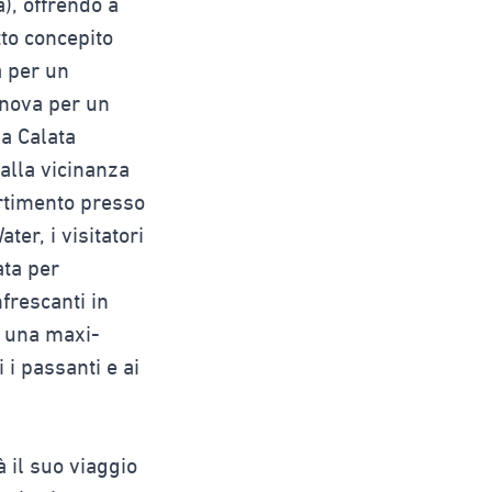
), offrendo a
tto concepito
a per un
enova per un
la Calata
 alla vicinanza
ertimento presso
er, i visitatori
ata per
frescanti in
on una maxi-
 i passanti e ai
 il suo viaggio